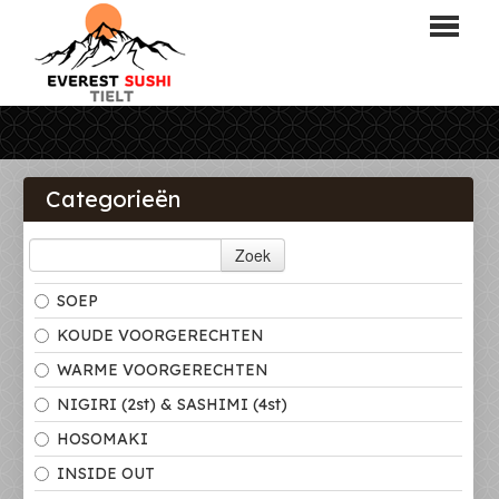
HOME
BESTELLEN
Categorieën
RESERVATIES
Zoek
MENU
SOEP
LOGIN
KOUDE VOORGERECHTEN
CONTACT
WARME VOORGERECHTEN
NIGIRI (2st) & SASHIMI (4st)
HOSOMAKI
INSIDE OUT